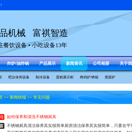
！
品机械 富祺智造
注餐饮设备 • 小吃设备13年
炸炉/油炸锅
产品展示
新闻资讯
公司相册
关于我
柜
吧台休闲设备
制冷设备
蛋糕展示柜
烤鸡炉/烤箱
煮面炉
页
>>
新闻快报
>> 常见问题
如何保养和清洗不锈钢厨具
不锈钢厨具清洁保养其实很简单厨房清洁保养其实很简单，只要在平