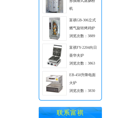
形抽屉式蒸肠粉
机
浏览次数：3931
富祺GB-306立式
燃气旋转烤鸡炉
浏览次数：3889
富祺FY-2204向日
葵华夫炉
浏览次数：3863
EB-450升降电面
火炉
浏览次数：3830
联系富祺