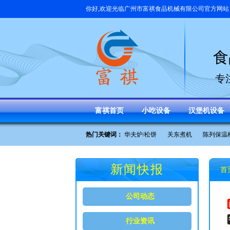
你好,欢迎光临
广州市富祺食品机械有限公司
官方网站
食
专
富祺首页
小吃设备
汉堡机设备
热门关键词：
华夫炉/松饼
关东煮机
陈列保温
新闻快报
首
公司动态
行业资讯