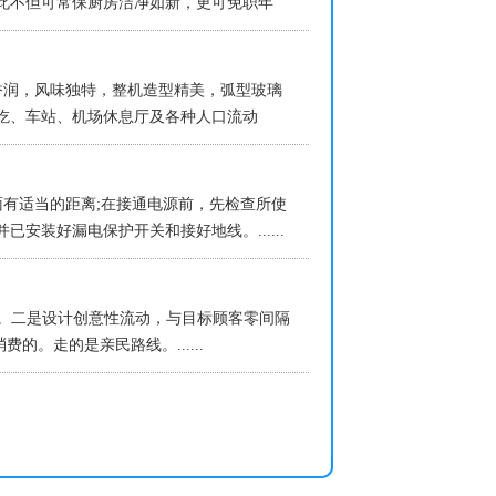
此不但可常保厨房洁净如新，更可免职年
香润，风味独特，整机造型精美，弧型玻璃
吃、车站、机场休息厅及各种人口流动
面有适当的距离;在接通电源前，先检查所使
装好漏电保护开关和接好地线。......
力。二是设计创意性流动，与目标顾客零间隔
。走的是亲民路线。......