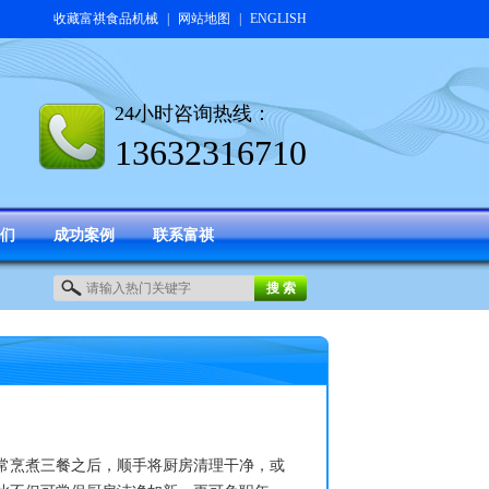
收藏富祺食品机械
|
网站地图
|
ENGLISH
24小时咨询热线：
13632316710
们
成功案例
联系富祺
常烹煮三餐之后，顺手将厨房清理干净，或