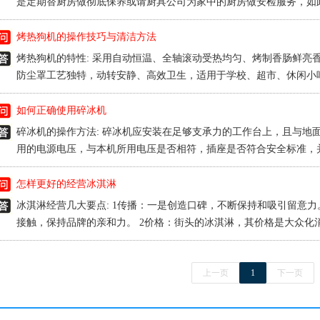
是定期替厨房做彻底保养或请厨具公司为家中的厨房做安检服务，如
终......
烤热狗机的操作技巧与清洁方法
烤热狗机的特性: 采用自动恒温、全轴滚动受热均匀、烤制香肠鲜亮
防尘罩工艺独特，动转安静、高效卫生，适用于学校、超市、休闲小
较......
如何正确使用碎冰机
碎冰机的操作方法: 碎冰机应安装在足够支承力的工作台上，且与地
用的电源电压，与本机所用电压是否相符，插座是否符合安全标准，并已安
怎样更好的经营冰淇淋
冰淇淋经营几大要点: 1传播：一是创造口碑，不断保持和吸引留意
接触，保持品牌的亲和力。 2价格：街头的冰淇淋，其价格是大众化消费的
上一页
1
下一页