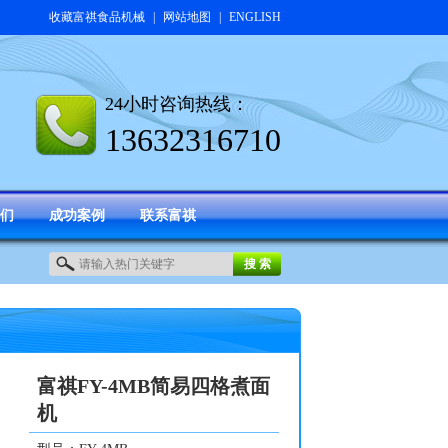
收藏富祺食品机械
|
网站地图
|
ENGLISH
24小时咨询热线：
13632316710
们
成功案例
联系富祺
富祺FY-4MB简易四格煮面
机