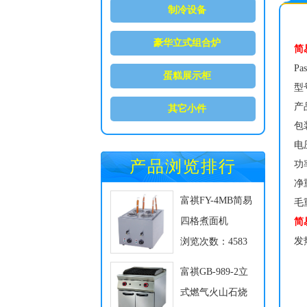
制冷设备
豪华立式组合炉
简
Pas
蛋糕展示柜
型号
产品
其它小件
包装
电压
产品浏览排行
功率
净重
富祺FY-4MB简易
毛重
四格煮面机
简
发
浏览次数：4583
富祺GB-989-2立
式燃气火山石烧