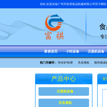
你好,欢迎光临
广州市富祺食品机械有限公司
官方网站
食
专
富祺首页
小吃设备
汉堡机设备
热门关键词：
华夫炉/松饼
关东煮机
陈列保温
产品中心
首
汉堡机设备
关东煮机