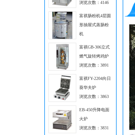
浏览次数：4146
富祺肠粉机4层圆
形抽屉式蒸肠粉
机
浏览次数：3932
富祺GB-306立式
燃气旋转烤鸡炉
浏览次数：3891
富祺FY-2204向日
葵华夫炉
浏览次数：3863
EB-450升降电面
火炉
浏览次数：3831