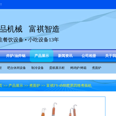
！
品机械 富祺智造
注餐饮设备 • 小吃设备13年
炸炉/油炸锅
产品展示
新闻资讯
公司相册
关于我
柜
吧台休闲设备
制冷设备
蛋糕展示柜
烤鸡炉/烤箱
煮面炉
页
>>
产品展示
>>
煮面炉
>> 富祺FY-4MB简易四格煮面机