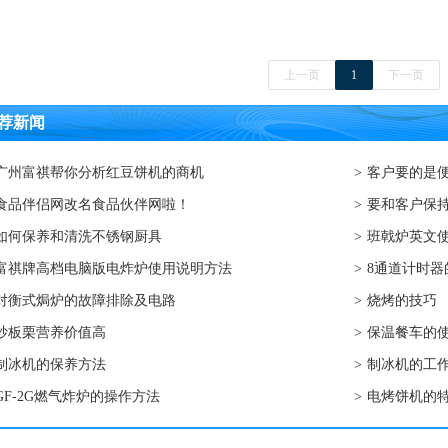
上一页
1
下一页
荐新闻
广州富祺帮你分析红豆饼机的商机
>
客户要的是
食品伴侣网改名食品伙伴网啦！
>
要和客户保
如何保养和清洗不锈钢厨具
>
班戟炉英文
富祺牌高档电脑版电炸炉使用说明方法
>
8通道计时器
对衡式焗炉的故障排除及电路
>
烧烤的技巧
炒板栗营养价值高
>
保温餐车的
制冰机的保养方法
>
制冰机的工
GF-2G燃气炸炉的操作方法
>
电烤饼机的