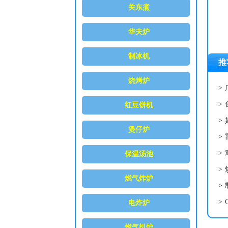
关东煮
华夫炉
制冰机
推
烧烤炉
>
>
红豆饼机
>
煲仔炉
>
>
保温汤池
>
燃气炸炉
>
>
电炸炉
燃气扒炉