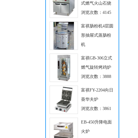
式燃气火山石烧
浏览次数：4145
富祺肠粉机4层圆
形抽屉式蒸肠粉
机
浏览次数：3929
富祺GB-306立式
燃气旋转烤鸡炉
浏览次数：3888
富祺FY-2204向日
葵华夫炉
浏览次数：3861
EB-450升降电面
火炉