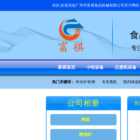
你好,欢迎光临
广州市富祺食品机械有限公司
官方网站
食
专
富祺首页
小吃设备
汉堡机设备
热门关键词：
华夫炉/松饼
关东煮机
陈列保温
公司相册
首
烤箱
烤鸡炉