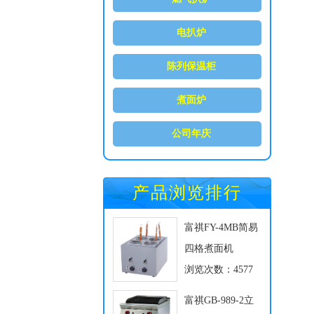
电扒炉
陈列保温柜
煮面炉
公司年庆
产品浏览排行
富祺FY-4MB简易
四格煮面机
浏览次数：4577
富祺GB-989-2立