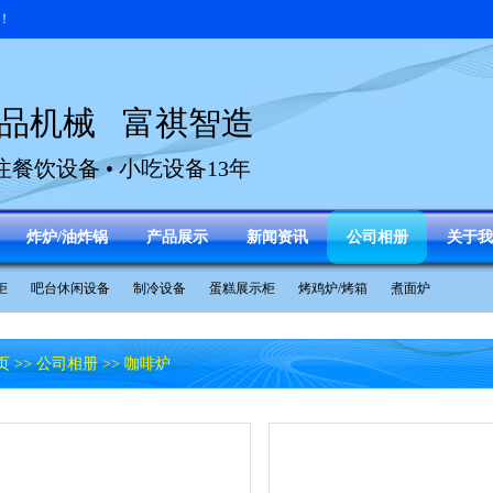
！
品机械 富祺智造
注餐饮设备 • 小吃设备13年
炸炉/油炸锅
产品展示
新闻资讯
公司相册
关于我
柜
吧台休闲设备
制冷设备
蛋糕展示柜
烤鸡炉/烤箱
煮面炉
页
>>
公司相册
>> 咖啡炉