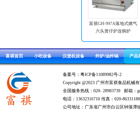
富祺GH-997A落地式燃气
六头煲仔炉连焗炉
富祺首页
小吃设备
汉堡机设备
炸炉/油炸锅
产品
备案号：
粤ICP备11089982号-2
Copyright @2023 广州市富祺食品机械有限公司 
全国服务热线：020- 28983739 邮箱：gdf
电话：13632316710 传真：020-86331180
公司地址：广东省广州市白云区钟落潭镇