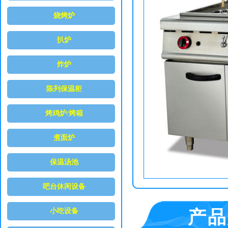
烧烤炉
扒炉
炸炉
陈列保温柜
烤鸡炉/烤箱
煮面炉
保温汤池
吧台休闲设备
小吃设备
产品